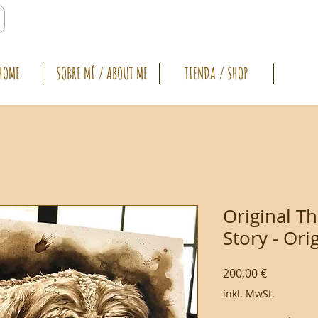
HOME
SOBRE MÍ / ABOUT ME
TIENDA / SHOP
Original T
Story - Ori
Preis
200,00 €
inkl. MwSt.