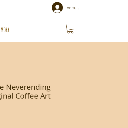
Anmelden
More
he Neverending
ginal Coffee Art