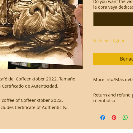
Do you want the wo
la obra vaya dedicad
Nicht verfügbar
Benac
n café del Coffeenktober 2022. Tamaño
More info/Más deta
Certificado de Autenticidad.
This work is made o
Return and refund 
with a plastic cove
th coffee of Coffeenktober 2022.
reembolso
udes Certificate of Authenticity.
Este trabajo se real
As it is an original
una funda de plásti
Como es una obra or
devoluciones.