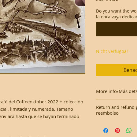
Do you want the wo
la obra vaya dedicad
Nicht verfügbar
Benac
More info/Más deta
 café del Coffeenktober 2022 + colección
This work is made o
Return and refund 
ecial, limitada y numerada. Tamaño
with a plastic cove
reembolso
nviará hasta que se hayan terminado
Este trabajo se real
.
As it is an original
una funda de plásti
Como es una obra or