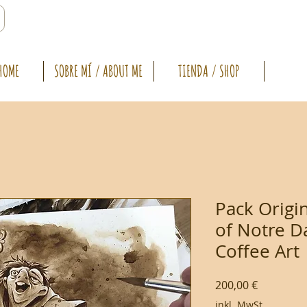
HOME
SOBRE MÍ / ABOUT ME
TIENDA / SHOP
Pack Origi
of Notre D
Coffee Art
Preis
200,00 €
inkl. MwSt.