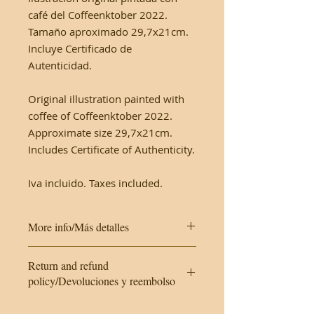
café del Coffeenktober 2022.
Tamaño aproximado 29,7x21cm.
Incluye Certificado de
Autenticidad.
Original illustration painted with
coffee of Coffeenktober 2022.
Approximate size 29,7x21cm.
Includes Certificate of Authenticity.
Iva incluido. Taxes included.
More info/Más detalles
This work is made on cardboard. It
Return and refund
will be protected with a plastic
policy/Devoluciones y reembolso
cover and a hard envelope.
As it is an original work, returns are
Este trabajo se realiza en cartulina.