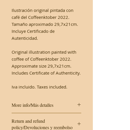
Ilustración original pintada con
café del Coffeenktober 2022.
Tamaño aproximado 29,7x21cm.
Incluye Certificado de
Autenticidad.
Original illustration painted with
coffee of Coffeenktober 2022.
Approximate size 29,7x21cm.
Includes Certificate of Authenticity.
Iva incluido. Taxes included.
More info/Más detalles
This work is made on cardboard. It
Return and refund
will be protected with a plastic
policy/Devoluciones y reembolso
cover and a hard envelope.